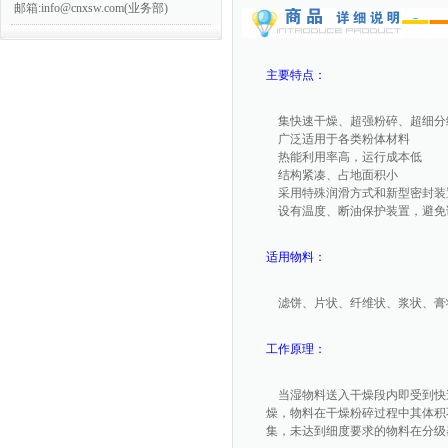
邮箱:info@cnxsw.com(业务部)
主要特点：
集快速干燥、超强粉碎、超细分
广泛适用于各类粉体材料
热能利用率高，运行成本低
结构紧凑、占地面积小
采用特殊润滑方式和新型密封装
设有温度、断油保护装置，避免
适用物料：
滤饼、片状、纤维状、浆状、膏
工作原理：
当湿物料送入干燥段内即受到快
燥，物料在干燥粉碎过程中其体积
集，未达到细度要求的物料在分级