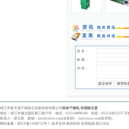
姓 名：
标 题：
内 容：
靖江市新天地干燥除尘设备制造有限公司
粉体干燥机
,
布袋除尘器
地址：靖江市城北园区新三路35号 电话：0523-84896168 传真：0523-84825255 手机：
联系人：邵立新 邮箱：info@cnxsw.com(业务部) cn@cnxsw.com(技术部)
网站备案：
苏ICP备11048732号-1
技术支持:
易佳科技
友情链接:
靖江论坛