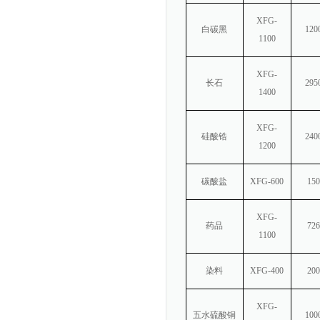
XFG-
白碳黑
120
1100
XFG-
长石
295
1400
XFG-
硅酸锆
240
1200
碳酸盐
XFG-600
150
XFG-
药品
726
1100
染料
XFG-400
200
XFG-
五水硫酸铜
100