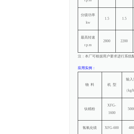
r.p.m
分级功率
1.5
1.5
kw
最高转速
2800
2200
r.p.m
注：本厂可根据用户要求进行系统
应用实例：
输入
物
料
机
型
（
kg/
XFG-
钛精粉
500
1600
氢氧化镁
XFG-600
480