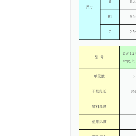
B
8.0
尺寸
B1
9.5
C
2.5
DW-1.2-
型
号
amp;, lt;
单元数
5
干燥段长
8M
铺料厚度
使用温度