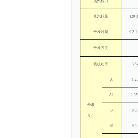
蒸汽压力
蒸汽耗量
120-
干燥时间
0.2-1
干燥强度
装机功率
13.6
A
1.2
A1
1.9
外形
B
8.0
尺寸
B1
9.5