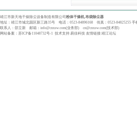
靖江市新天地干燥除尘设备制造有限公司
粉体干燥机
,
布袋除尘器
地址：靖江市城北园区新三路35号 电话：0523-84896168 传真：0523-84825255 手机：
联系人：邵立新 邮箱：info@cnxsw.com(业务部) cn@cnxsw.com(技术部)
网站备案：
苏ICP备11048732号-1
技术支持:
易佳科技
友情链接:
靖江论坛