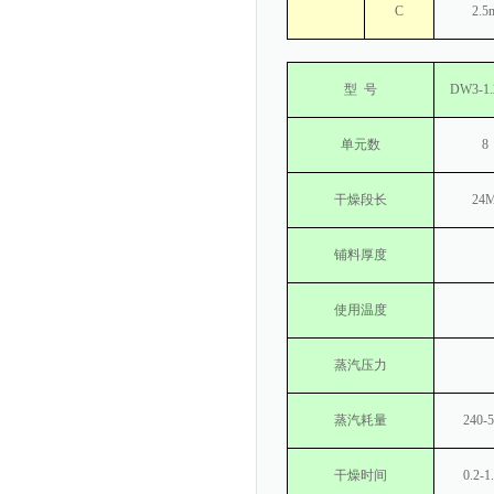
C
2.5
型
号
DW3-1.
单元数
8
干燥段长
24
铺料厚度
使用温度
蒸汽压力
蒸汽耗量
240-
干燥时间
0.2-1