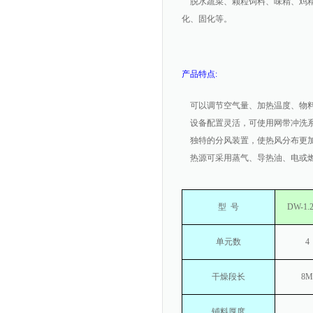
脱水蔬菜、颗粒饲料、味精、鸡精
化、固化等。
产品特点:
可以调节空气量、加热温度、物料
设备配置灵活，可使用网带冲洗系
独特的分风装置，使热风分布更加
热源可采用蒸气、导热油、电或燃
型
号
DW-1.
单元数
4
干燥段长
8M
铺料厚度